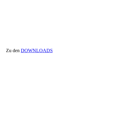
Motto: Des Kaisers neue Badekleider
Bodypainting-Festival
Making Of
Zu den
DOWNLOADS