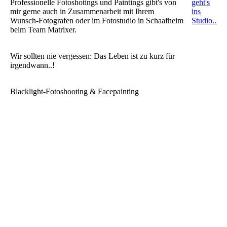
Professionelle Fotoshotings und Paintings gibt's von
geht's
mir gerne auch in Zusammenarbeit mit Ihrem
ins
Wunsch-Fotografen oder im Fotostudio in Schaafheim
Studio...
beim Team Matrixer.
Wir sollten nie vergessen: Das Leben ist zu kurz für
irgendwann..!
Blacklight-Fotoshooting & Facepainting