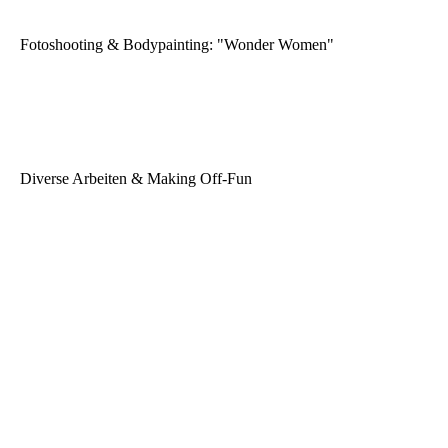
Fotoshooting & Bodypainting: "Wonder Women"
Diverse Arbeiten & Making Off-Fun
Der weiße Wanderer
Games of Thrones unter den Rock geschaut
Kundenwunsch: Vogel für die Faschingssitzung
Black Swan
Der Teufel mit den goldenen Haaren
Bodypainting Contest in Heringsdorf